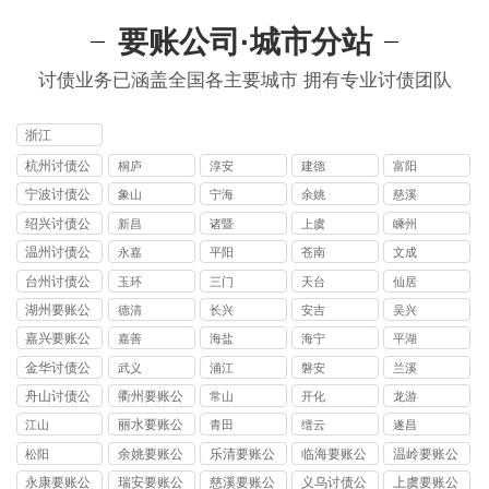
要账公司·城市分站
讨债业务已涵盖全国各主要城市 拥有专业讨债团队
浙江
杭州讨债公
桐庐
淳安
建德
富阳
司
宁波讨债公
象山
宁海
余姚
慈溪
司
绍兴讨债公
新昌
诸暨
上虞
嵊州
司
温州讨债公
永嘉
平阳
苍南
文成
司
台州讨债公
玉环
三门
天台
仙居
司
湖州要账公
德清
长兴
安吉
吴兴
司
嘉兴要账公
嘉善
海盐
海宁
平湖
司
金华讨债公
武义
浦江
磐安
兰溪
司
舟山讨债公
衢州要账公
常山
开化
龙游
司
司
丽水要账公
江山
青田
缙云
遂昌
司
余姚要账公
乐清要账公
临海要账公
温岭要账公
松阳
司
司
司
司
永康要账公
瑞安要账公
慈溪要账公
义乌讨债公
上虞要账公