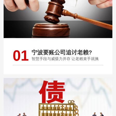
01
宁波要账公司追讨老赖?
智慧手段与威慑力并存 让老赖束手就擒