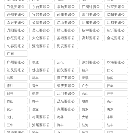
司
兴化要账公
东台要账公
常熟要账公
江阴讨债公
张家要账公
司
司
司
司
司
通州要账公
宜兴要账公
邳州要账公
海门要账公
溧阳要账公
司
司
司
司
司
泰兴要账公
如皋要账公
昆山要账公
启东要账公
江都要账公
司
司
司
司
司
丹阳要账公
吴江要账公
靖江要账公
扬中要账公
新沂要账公
司
司
司
司
司
仪征要账公
太仓要账公
姜堰要账公
高邮要账公
金坛要账公
司
司
司
司
司
句容要账公
灌南要账公
海安要账公
司
司
司
广东
广州要账公
深圳要账公
珠海要账公
增城
从化
司
司
司
汕头要账公
佛山要账公
韶关要账公
始兴
仁化
司
司
司
湛江要账公
翁源
新丰
遂溪
徐闻
司
肇庆要账公
廉江
雷州
广宁
怀集
司
江门要账公
封开
德庆
台山
开平
司
茂名要账公
鹤山
恩平
电白
高州
司
惠州要账公
化州
信宜
博罗
惠东
司
梅州要账公
龙门
梅县
大埔
丰顺
司
汕尾要账公
五华
海丰
陆河
陆丰
司
河源要账公
紫金
龙川
连平
和平