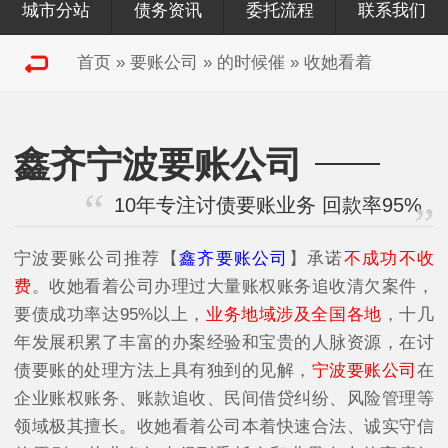
城市分站
债务资讯
委托流程
联系我们
首页
»
要账公司
»
的时候催
»
收她看着
鑫齐宁波要账公司
10年专注讨债要账业务 回款率95%
宁波要账公司
推荐【
鑫齐要账公司
】承诺
不成功不收
费
。收她看着公司办理过大量账权账务追收清欠案件，
要债成功率达95%以上，
业务地域涉及全国各地
，十几
年发展积累了丰富的办案经验和宝贵的人脉资源，在讨
债要账的处理方法上具有独到的见解，
宁波要账公司
在
企业账权账务、账款追收、民间借贷纠纷、风险管理等
领域极其擅长。收她看着公司本着快速合法、诚实守信