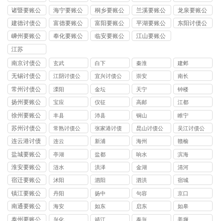
司
司
司
司
司
诸暨要账公
海宁要账公
桐乡要账公
兰溪要账公
龙泉要账公
司
司
司
司
司
建德讨债公
富德要账公
富阳要账公
平湖要账公
东阳讨债公
司
司
司
司
司
嵊州要账公
奉化要账公
临安要账公
江山要账公
司
司
司
司
江苏
南京讨债公
玄武
白下
秦淮
建邺
司
无锡讨债公
江阴讨债公
宜兴讨债公
崇安
南长
司
司
司
常州讨债公
溧阳
金坛
天宁
钟楼
司
扬州要账公
宝应
仪征
高邮
江都
司
徐州要账公
丰县
沛县
铜山
睢宁
司
苏州讨债公
常熟讨债公
张家港讨债
昆山讨债公
吴江讨债公
司
司
公司
司
司
连云港讨债
连云
新浦
海州
赣榆
盐城要账公
亭湖
盐都
响水
滨海
司
淮安要账公
涟水
洪泽
金湖
清河
司
宿迁要账公
沭阳
泗阳
泗洪
宿城
司
镇江要账公
丹阳
扬中
句容
京口
司
南通要账公
海安
如东
启东
如皋
司
泰州要账公
兴化
靖江
泰兴
姜堰