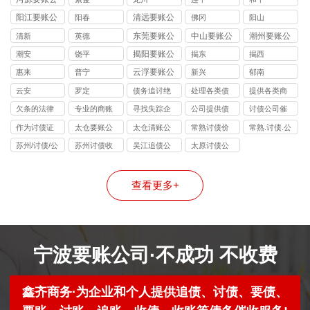
司
阳江要账公
清远要账公
阳春
佛冈
阳山
司
司
东莞要账公
中山要账公
潮州要账公
清新
英德
司
司
司
揭阳要账公
潮安
饶平
揭东
揭西
司
云浮要账公
惠来
普宁
新兴
郁南
司
云安
罗定
债务追讨绝
处理各类债
提供各类商
不违法
务纠纷
账
欠条的法律
专业的商账
寻找失踪企
公司提供债
讨债公司催
效力
追收师
业和个人
务追讨
收
作为讨债证
太仓要账公
太仓清账公
常熟讨债价
常熟.讨债.公
据
司
司
格
司
苏州/讨债/公
苏州讨债收
吴江追债公
太原讨债公
司
费
司
司
查看更多+
宁波要账公司·不成功 不收费
鑫齐商务·为企业和个人提供追债、讨债、要债、