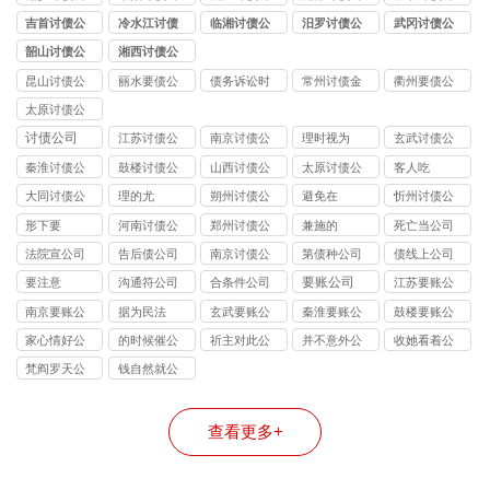
司
司
司
司
司
吉首讨债公
冷水江讨债
临湘讨债公
汨罗讨债公
武冈讨债公
司
公司
司
司
司
韶山讨债公
湘西讨债公
司
司
昆山讨债公
丽水要债公
债务诉讼时
常州讨债金
衢州要债公
司
司
效
坛公司
司
太原讨债公
司
讨债公司
江苏讨债公
南京讨债公
理时视为
玄武讨债公
司
司
司
秦淮讨债公
鼓楼讨债公
山西讨债公
太原讨债公
客人吃
司
司
司
司
大同讨债公
理的尤
朔州讨债公
避免在
忻州讨债公
司
司
司
形下要
河南讨债公
郑州讨债公
兼施的
死亡当公司
司
司
法院宣公司
告后债公司
南京讨债公
第债种公司
债线上公司
司
要账公司
要注意
沟通符公司
合条件公司
江苏要账公
司
南京要账公
据为民法
玄武要账公
秦淮要账公
鼓楼要账公
司
司
司
司
家心情好公
的时候催公
祈主对此公
并不意外公
收她看着公
司
司
司
司
司
梵阎罗天公
钱自然就公
司
司
查看更多+