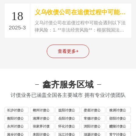
义乌收债公司在追债过程中可能会遇到哪些法律风险?
18
义乌讨债公司在追债过程中可能会遇到以下法
2025-3
律风险：1. **非法经营风险**：根据我国法律
规定，自2000年起，国家明令禁止任何…
查看更多+
鑫齐服务区域
讨债业务已涵盖全国各主要城市 拥有专业讨债团队
长沙讨债公
郴州讨债公
益阳讨债公
娄底讨债公
株洲讨债公
司
司
司
司
司
衡阳讨债公
湘潭讨债公
岳阳讨债公
常德讨债公
邵阳讨债公
司
司
司
司
司
永州讨债公
张家界讨债
怀化讨债公
浏阳讨债公
醴陵讨债公
司
公司
司
司
司
湘乡讨债公
耒阳讨债公
沅江讨债公
涟源讨债公
常宁讨债公