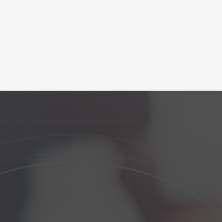
额太
、要
，收