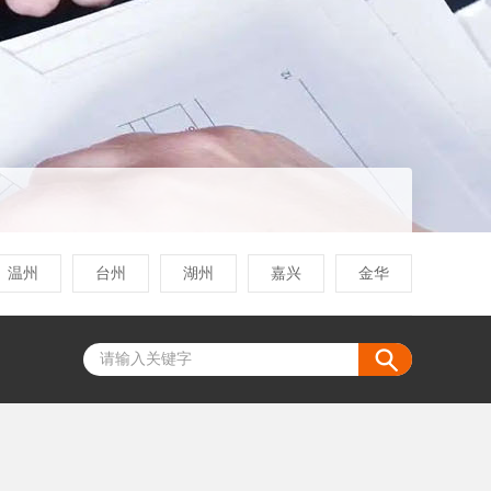
温州
台州
湖州
嘉兴
金华