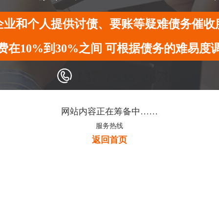
企业和个人提供讨债、要账等疑难债务催收
费在10%到30%之间 可根据债务的难易度
137-7535-2678
网站内容正在筹备中……
服务热线
返回首页