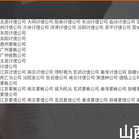
太原讨债公司
大同讨债公司
阳泉讨债公司
长治讨债公司
临汾讨债公司
州讨债公司
介休讨债公司
河津讨债公司
汾阳讨债公司
原平讨债公司
晋
东莞讨债公司
东阳讨债公司
惠州要账公司
广州要账公司
广州收数公司
太原讨债公司
讨债公司
江苏讨债公司
南京讨债公司
理时视为
玄武讨债公司
秦淮讨债公司
鼓楼
死亡当公司
法院宣公司
告后债公司
南京讨债公司
第债种公司
债线上公
要账公司
江苏要账公司
南京要账公司
据为民法
玄武要账公司
秦淮要账公司
鼓楼
要债公司
江苏要债公司
南京要债公司
玄武要债公司
秦淮要债公司
鼓楼要债公司
山