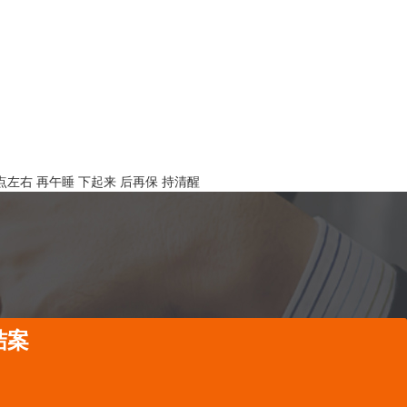
点左右
再午睡
下起来
后再保
持清醒
？
结案
！