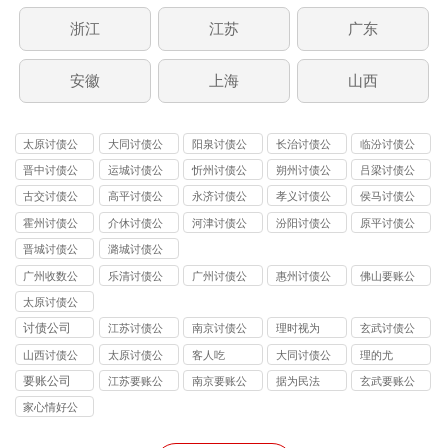
浙江
江苏
广东
安徽
上海
山西
太原讨债公
大同讨债公
阳泉讨债公
长治讨债公
临汾讨债公
司
司
司
司
司
晋中讨债公
运城讨债公
忻州讨债公
朔州讨债公
吕梁讨债公
司
司
司
司
司
古交讨债公
高平讨债公
永济讨债公
孝义讨债公
侯马讨债公
司
司
司
司
司
霍州讨债公
介休讨债公
河津讨债公
汾阳讨债公
原平讨债公
司
司
司
司
司
晋城讨债公
潞城讨债公
司
司
广州收数公
乐清讨债公
广州讨债公
惠州讨债公
佛山要账公
司
司
司
司
司
太原讨债公
司
讨债公司
江苏讨债公
南京讨债公
理时视为
玄武讨债公
司
司
司
山西讨债公
太原讨债公
客人吃
大同讨债公
理的尤
司
司
司
要账公司
江苏要账公
南京要账公
据为民法
玄武要账公
司
司
司
家心情好公
司