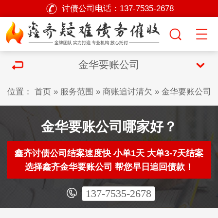
讨债公司电话：
137-7535-2678
金华要账公司
位置：
首页
»
服务范围
»
商账追讨清欠
»
金华要账公司
金华要账公司哪家好？
鑫齐讨债公司结案速度快 小单1天 大单3-7天结案
选择鑫齐金华要账公司 帮您早日追回债款！
137-7535-2678